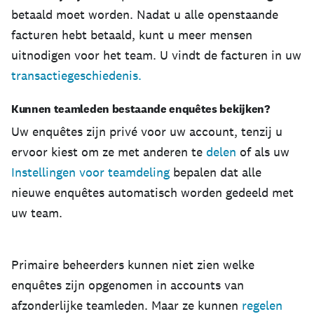
betaald moet worden. Nadat u alle openstaande
Selecteer in het navigatiemenu bovenaan de o
facturen hebt betaald, kunt u meer mensen
uitnodigen voor het team. U vindt de facturen in uw
Kies welke licenties u wilt gebruiken:
transactiegeschiedenis.
Met een
licentie met volledige toegang
ku
Licenties voor deelgebruikers
bieden all
Kunnen teamleden bestaande enquêtes bekijken?
Uw enquêtes zijn privé voor uw account, tenzij u
Voer met komma's gescheiden e-mailadressen 
ervoor kiest om ze met anderen te
delen
of als uw
Selecteer
Volgende
.
Instellingen voor teamdeling
bepalen dat alle
nieuwe enquêtes automatisch worden gedeeld met
Controleer de instellingen.
uw team.
Selecteer
Uitnodiging verzenden
.
Als er geen licenties beschikbaar zijn, kunt u mogel
Primaire beheerders kunnen niet zien welke
enquêtes zijn opgenomen in accounts van
afzonderlijke teamleden. Maar ze kunnen
regelen