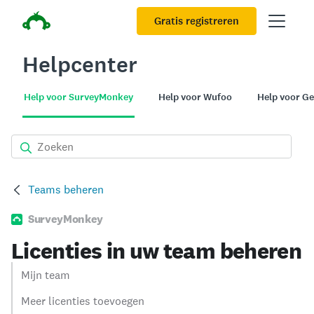
Gratis registreren
Helpcenter
Help voor SurveyMonkey
Help voor Wufoo
Help voor G
Teams beheren
SurveyMonkey
Licenties in uw team beheren
Mijn team
Meer licenties toevoegen