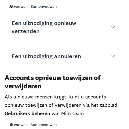
Uitvouwen | Samenvouwen
Een uitnodiging opnieuw
verzenden
Een uitnodiging annuleren
U kunt een uitnodiging opnieuw versturen aan iede
Een uitnodiging opnieuw verzenden:
Accounts opnieuw toewijzen of
U kunt uitnodigingen met de status
Uitgenodigd
an
Ga naar
Mijn team
.
verwijderen
Als een uitnodiging wordt geannuleerd, wordt de u
Selecteer
Gebruikers beheren
.
Als u nieuwe mensen krijgt, kunt u accounts
Een uitnodiging annuleren:
opnieuw toewijzen of verwijderen via het tabblad
Zoek de persoon naar wie u een nieuwe uitnod
Gebruikers beheren
van Mijn team.
Ga naar
Mijn team
.
Klik op de drie stippen (
...
) rechts van die per
Uitvouwen | Samenvouwen