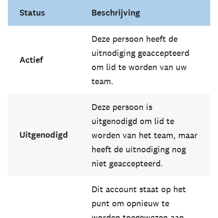
Klik op de drie stippen (
...
) rechts van dat acc
Status
Beschrijving
De status van het account is
Wacht op opnieuw to
Klik op
Verwijderen
om het account definitief 
Als het account
gedeelde enquêtes
heeft, blijven d
Deze persoon heeft de
U kunt de primaire beheerder niet verwijderen. Zie
uitnodiging geaccepteerd
Actief
om lid te worden van uw
team.
Deze persoon is
uitgenodigd om lid te
Uitgenodigd
worden van het team, maar
heeft de uitnodiging nog
niet geaccepteerd.
Dit account staat op het
punt om opnieuw te
worden toegewezen aan