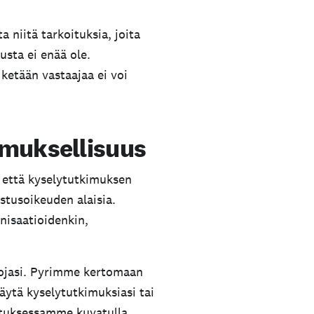
 tason korotuksen jälkeen.
 niitä tarkoituksia, joita
usta ei enää ole.
ulunut yksi vuosi.
ketään vastaajaa ei voi
kä niitä voi enää palauttaa
.
tamuksellisuus
n vastausten poistaminen.
että kyselytutkimuksen
ohdassa
Viimeinen manuaalisen poiston päivämäärä
. Täh
istusoikeuden alaisia.
nisaatioidenkin,
tojasi. Pyrimme kertomaan
äytä kyselytutkimuksiasi tai
oituksessamme kuvatulla