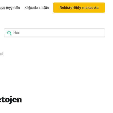
Rekisteröidy maksutta
eys myyntiin
Kirjaudu sisään
si
etojen