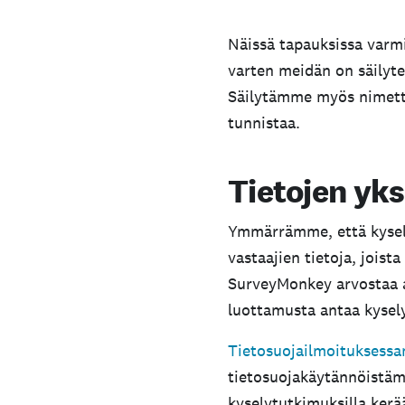
Kaikki tilil
Poistettuja 
Näissä tapauksissa varmi
varten meidän on säilytet
Rajan ylitt
Säilytämme myös nimettöm
Vahvista ymmärtä
tunnistaa.
Valitse
Poista v
Tietojen yks
Saat tämän jälkeen säh
Ymmärrämme, että kysely
Edellinen kerta, kun 
vastaajien tietoja, joist
SurveyMonkey arvostaa as
luottamusta antaa kyse
Tietosuojailmoituksess
tietosuojakäytännöistämm
kyselytutkimuksilla kerä