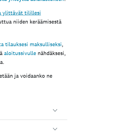
littävät tilillesi
uttua niiden keräämisestä
a tilauksesi maksulliseksi
,
yä
aloitussivulle
nähdäksesi,
a.
tetään ja voidaanko ne
tiedot poistetaan tililtäsi, niitä ei enää voi käyttää etk