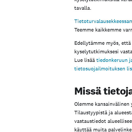
tavalla.
Tietoturvalausekkeess
Teemme kaikkemme varmist
Edellytämme myös, että 
kyselytutkimuksesi vast
Lue lisää
tiedonkeruun j
tietosuojailmoituksen li
Missä tietoj
Olemme kansainvälinen yr
Tilaustyypistä ja alueest
vastaustiedot alueellis
käyttää muita palvelink