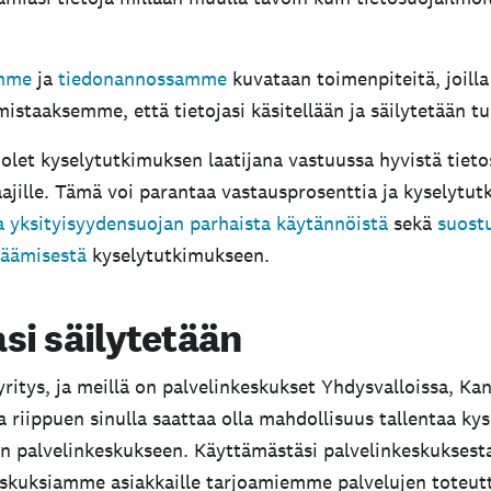
amme
ja
tiedonannossamme
kuvataan toimenpiteitä, joilla
aaksemme, että tietojasi käsitellään ja säilytetään tur
olet kyselytutkimuksen laatijana vastuussa hyvistä tiet
aajille. Tämä voi parantaa vastausprosenttia ja kyselyt
a yksityisyydensuojan parhaista käytännöistä
sekä
suost
säämisestä
kyselytutkimukseen.
asi säilytetään
itys, ja meillä on palvelinkeskukset Yhdysvalloissa, Kana
a riippuen sinulla saattaa olla mahdollisuus tallentaa ky
een palvelinkeskukseen. Käyttämästäsi palvelinkeskukse
eskuksiamme asiakkaille tarjoamiemme palvelujen toteutt