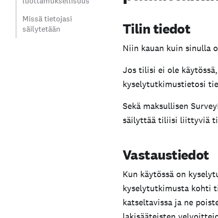
luottamuksellisuus
Missä tietojasi
Tilin tiedot
säilytetään
Niin kauan kuin sinulla o
Jos tilisi ei ole käytös
kyselytutkimustietosi t
Sekä maksullisen Survey
säilyttää tiliisi liittyvi
Vastaustiedot
Kun käytössä on kyselytu
kyselytutkimusta kohti t
katseltavissa ja ne poist
lakisääteisten velvoitte