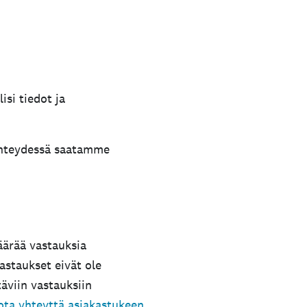
si tiedot ja
 yhteydessä saatamme
äärää vastauksia
astaukset eivät ole
täviin vastauksiin
ota yhteyttä asiakastukeen
.