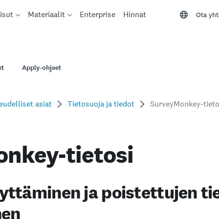
isut
Materiaalit
Enterprise
Hinnat
Ota yht
et
Apply-ohjeet
eudelliset asiat
Tietosuoja ja tiedot
SurveyMonkey-tieto
nkey-tietosi
lyttäminen ja poistettujen ti
nen