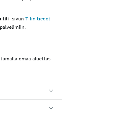
tili
-sivun
Tilin tiedot
-
palvelimiin.
entamalla omaa aluettasi