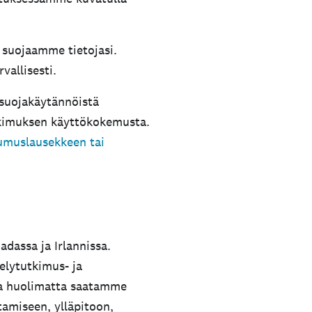
 suojaamme tietojasi.
vallisesti.
osuojakäytännöistä
utkimuksen käyttökokemusta.
umuslausekkeen tai
dassa ja Irlannissa.
selytutkimus- ja
sta huolimatta saatamme
amiseen, ylläpitoon,