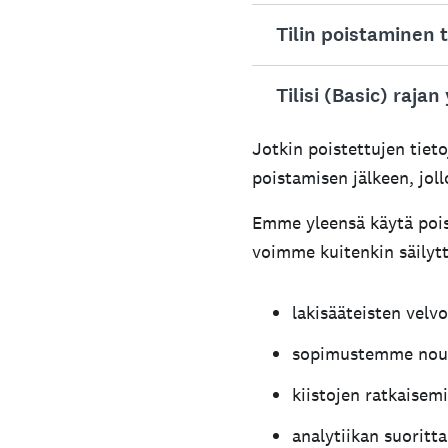
Tilin poistaminen t
Voit
poistaa
tilisi ta
Tietojen tyyppi
Tilisi (Basic) raja
Tiimin pääylläpitäjä t
Kysymykset
Jotkin poistettujen tiet
Jos käytät (maksutonta
Vastaukset
poistamisen jälkeen, joll
Jos tarvitset pääsyn 
Emme yleensä käytä pois
Kyselytutkimukse
Rajan ylittävien vast
voimme kuitenkin säilyttä
Kirjaudu sisään j
lakisääteisten vel
Siirry
Dataomina
sopimustemme nou
Valitse
Poista ti
kiistojen ratkaisem
Lue tämä ennen 
analytiikan suoritt