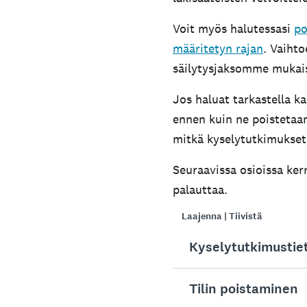
Voit myös halutessasi
po
määritetyn rajan
. Vaiht
säilytysjaksomme mukais
Jos haluat tarkastella k
ennen kuin ne poistetaan.
mitkä kyselytutkimukset 
Seuraavissa osioissa kerr
palauttaa.
Laajenna | Tiivistä
Kyselytutkimustiet
Tilin poistaminen
Voit poistaa kyselytut