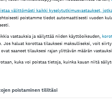
istaa välittömästi kaikki kyselytutkimusvastaukset, jotka y
oehtoisesti poistamme tiedot automaattisesti vuoden kul
esti.
aikkia vastauksia ja säilyttää niiden käyttöoikeuden,
korot
 Jos haluat korottaa tilauksesi maksulliseksi, voit siirt
ovat saaneet tilauksesi rajan ylittävän määrän vastauksi
otaan, kuka voi poistaa tietoja, kuinka kauan niitä säily
ojen poistaminen tililtäsi
kimuksia ja tietoja tililtäsi. Kun kyselytutkimus tai sen 