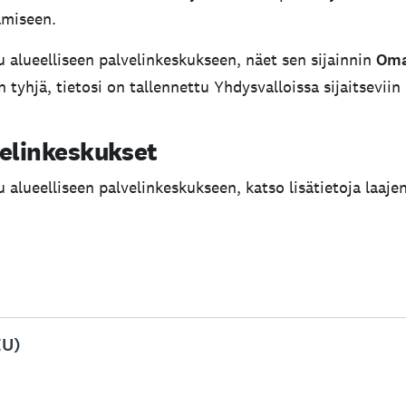
amiseen.
u alueelliseen palvelinkeskukseen, näet sen sijainnin
Oma 
 tyhjä, tietosi on tallennettu Yhdysvalloissa sijaitseviin 
velinkeskukset
u alueelliseen palvelinkeskukseen, katso lisätietoja laaj
EU)