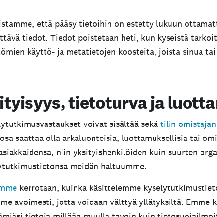
läsi olevat rajan ylittävät vastaukset poistetaan pysyvästi.
vastauksia ei voi palauttaa, eivätkä ne näy tililläsi edes
stamme, että pääsy tietoihin on estetty lukuun ottamatta
tävä tiedot. Tiedot poistetaan heti, kun kyseistä tarkoit
ävät vastaukset poistetaan, kun niiden keräämisestä on k
ien käyttö- ja metatietojen koosteita, joista sinua tai 
väsi, että rajan ylittävät vastaukset
poistetaan heti, ei
astauksia
.
ityisyys, tietoturva ja luot
köpostiviestin, jossa vahvistetaan tilisi rajan ylittävie
tutkimusvastaukset voivat sisältää sekä
tilin omistajan
poistit rajan ylittäviä vastauksia manuaalisesti, näkyy k
a osa saattaa olla arkaluonteisia, luottamuksellisia tai om
iakkaidensa, niin yksityishenkilöiden kuin suurten orga
lytutkimustietonsa meidän haltuumme.
amme
kerrotaan, kuinka käsittelemme kyselytutkimustie
e avoimesti, jotta voidaan välttyä yllätyksiltä. Emme k
ämiäsi tietoja millään muulla tavoin kuin tietosuojailm