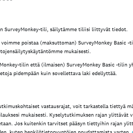
n SurveyMonkey-tili, säilytämme tiliisi liittyvät tiedot.
sä, voimme poistaa (maksuttoman) SurveyMonkey Basic -tili
ietojensäilytyskäytäntömme mukaisesti.
Monkey-tilin että (ilmaisen) SurveyMonkey Basic -tilin
ä tietoja pidempään kuin sovellettava laki edellyttää.
tkimuskohtaiset vastausrajat, voit tarkastella tiettyä m
ilauksesi mukaisesti. Kyselytutkimuksen rajan ylittävät v
etaan. Jos kuitenkin tarvitset pääsyn tiettyihin rajan ylit
iden, kuten henkilötietopyyntöjen noudattamista varten,