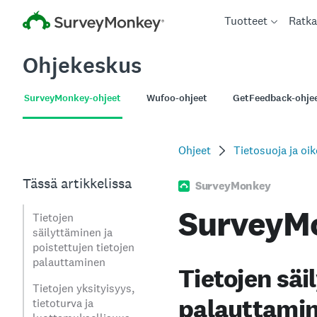
Tuotteet
Ratka
Ohjekeskus
SurveyMonkey-ohjeet
Wufoo-ohjeet
GetFeedback-ohje
Ohjeet
Tietosuoja ja oik
Tässä artikkelissa
SurveyMonkey
SurveyMo
Tietojen
säilyttäminen ja
poistettujen tietojen
palauttaminen
Tietojen säi
Tietojen yksityisyys,
palauttami
tietoturva ja