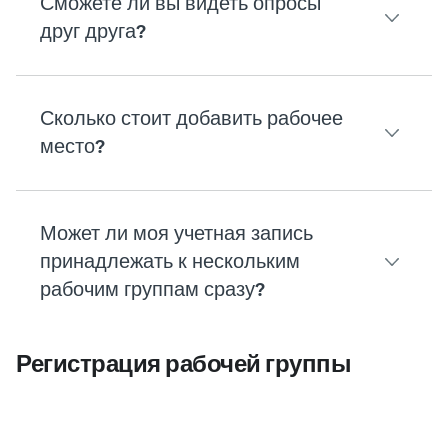
Сможете ли вы видеть опросы
друг друга?
Сколько стоит добавить рабочее
Ваши опросы доступны только вам в вашей учет
место?
Несмотря на то, что основные администраторы у
Может ли моя учетная запись
Я основной администратор
принадлежать к нескольким
Перейдите в раздел
Моя группа
и проверьте па
рабочим группам сразу?
Чтобы узнать, сколько стоит добавление рабоче
Я не основной администратор
Регистрация рабочей группы
Перейдите на страницу
Тарифные планы и цен
Если вам нужно работать с другой рабочей груп