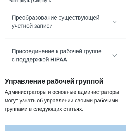
Развернуть | Свернуть
Преобразование существующей
учетной записи
Присоединение к рабочей группе
с поддержкой HIPAA
Управление рабочей группой
Рабочая группа с поддержкой HIPAA — это кома
Администраторы и основные администраторы
могут узнать об управлении своими рабочими
Если вас пригласили присоединиться к
рабочей 
группами в следующих статьях.
Подробнее:
Соблюдение требований HIPAA и S