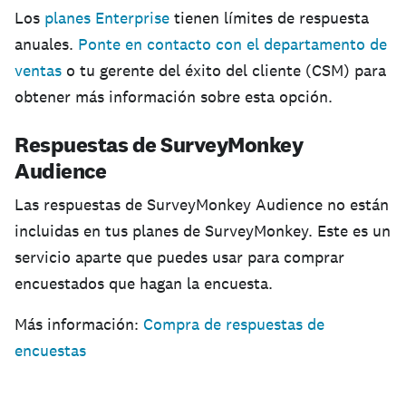
Los
planes Enterprise
tienen límites de respuesta
anuales.
Ponte en contacto con el departamento de
ventas
o tu gerente del éxito del cliente (CSM) para
obtener más información sobre esta opción.
Respuestas de SurveyMonkey
Audience
Las respuestas de SurveyMonkey Audience no están
incluidas en tus planes de SurveyMonkey. Este es un
servicio aparte que puedes usar para comprar
encuestados que hagan la encuesta.
Más información:
Compra de respuestas de
encuestas