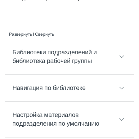
Развернуть | Свернуть
Библиотеки подразделений и
библиотека рабочей группы
Навигация по библиотеке
Библиотека рабочей группы предназначена для в
Если актив
установлен по умолчанию
для подра
Настройка материалов
На странице
библиотеки
есть раскрывающийся 
подразделения по умолчанию
Кнопка
Фильтр
позволяет любому пользователю 