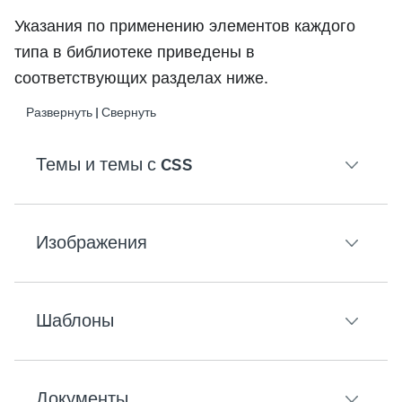
Указания по применению элементов каждого
типа в библиотеке приведены в
соответствующих разделах ниже.
Развернуть | Свернуть
Темы и темы с CSS
Изображения
Как применить групповую тему к опросу:
В разделе «Составление опроса» на левой
Шаблоны
Как добавить изображение из библиотеки в опр
Выберите
Рабочие группы
.
Выберите тему, которую необходимо приме
В разделе «Составление опроса» добавьте
Документы
Как создать опрос из группового шаблона: