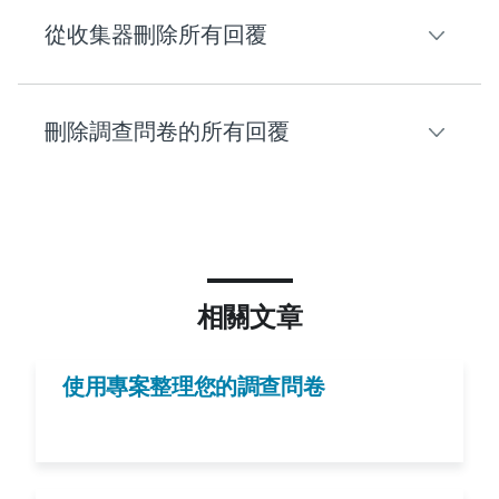
從收集器刪除所有回覆
若要在表格檢視中永久刪除回覆：
刪除調查問卷的所有回覆
若要從某個收集器永久刪除所有回覆：
前往
分析結果
區段。
前往調查問卷的「
收集回覆
」標籤。
在頁面上方，點選
個別回覆
標籤。
若要刪除調查問卷的所有回覆：
點選收集器右側的 [...]。
在表格檢視中，尋找您要刪除的回覆。
點選
清除回覆
。
從
首頁
，選取調查問卷右側的
...
。
點選表格右側的
刪除
按鈕。
相關文章
選取 [
刪除
]。
在確認訊息中，點選
刪除
回覆
。
選取 [
刪除
]。
使用專案整理您的調查問卷
若要在單一檢視中永久刪除回覆：
若需清除
他人分享給您的
調查問卷的所有回覆，您
前往調查問卷的 「
分析結果
」 區段。