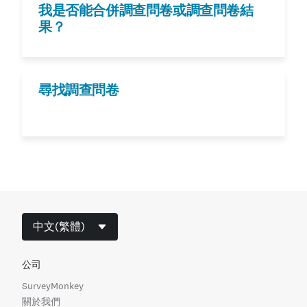
在頁面上方，點選
個別回覆
標籤。
我是否能合併調查問卷或調查問卷結
果？
將右上角的檢視中，從 「
表格
」 變更為 「
單
使用向左和向右箭頭找出要刪除的回覆。
尋找調查問卷
在回覆右上角，點選
刪除
按鈕。
點選
刪除
回覆
。
中文(繁體)
公司
SurveyMonkey
關於我們