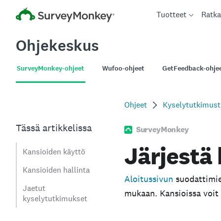
Tuotteet
Ratka
Ohjekeskus
SurveyMonkey-ohjeet
Wufoo-ohjeet
GetFeedback-ohje
Ohjeet
Kyselytutkimuste
Tässä artikkelissa
SurveyMonkey
Järjestä
Kansioiden käyttö
Kansioiden hallinta
Aloitussivun
suodattimien
Jaetut
mukaan. Kansioissa voit m
kyselytutkimukset