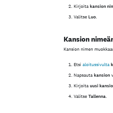
Kirjoita
kansion ni
Valitse
Luo
.
Kansion nimeä
Kansion nimen muokkaami
Etsi
aloitussivulta
k
Napsauta
kansion
v
Kirjoita
uusi kansio
Valitse
Tallenna
.