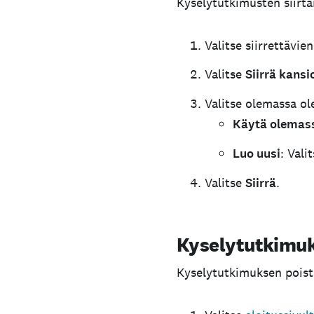
Kyselytutkimusten siirtä
Valitse siirrettävi
Valitse
Siirrä kansi
Valitse olemassa ol
Käytä olemas
Luo uusi
: Vali
Valitse
Siirrä
.
Kyselytutkimuk
Kyselytutkimuksen poist