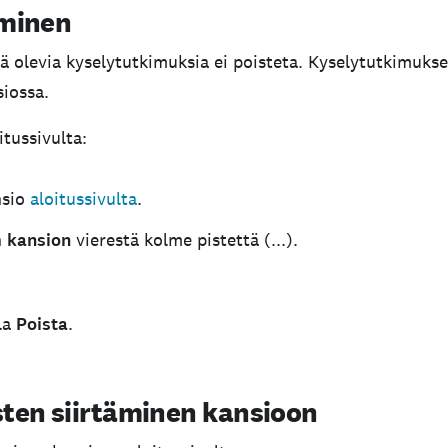
aminen
ä olevia kyselytutkimuksia ei poisteta. Kyselytutkimukset
iossa.
tussivulta:
nsio
aloitussivulta
.
n
kansion
vierestä kolme pistettä (...).
la
Poista
.
ten siirtäminen kansioon