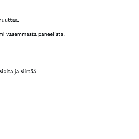
muuttaa.
imi vasemmasta paneelista.
ioita ja siirtää