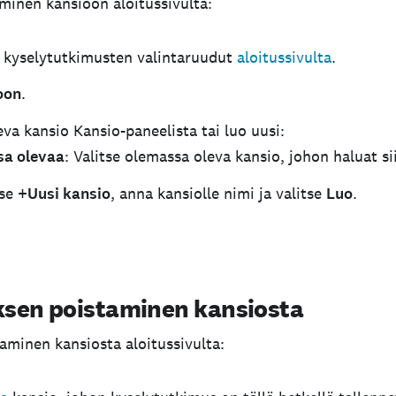
minen kansioon aloitussivulta:
en kyselytutkimusten valintaruudut
aloitussivulta
.
oon
.
eva kansio Kansio-paneelista tai luo uusi:
sa olevaa
: Valitse olemassa oleva kansio, johon haluat s
tse
+Uusi kansio
, anna kansiolle nimi ja valitse
Luo
.
sen poistaminen kansiosta
aminen kansiosta aloitussivulta: