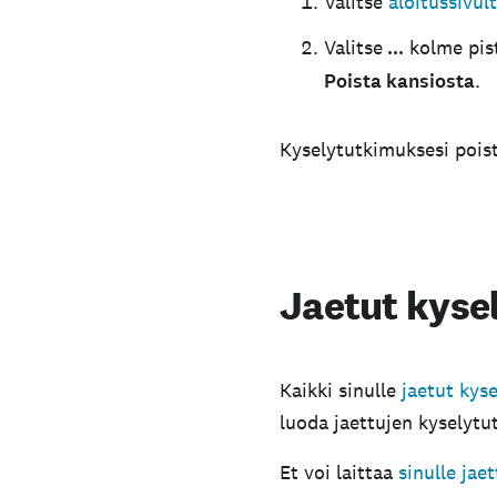
Valitse
aloitussivul
Valitse
...
kolme pist
Poista kansiosta
.
Kyselytutkimuksesi poist
Jaetut kyse
Kaikki sinulle
jaetut kys
luoda jaettujen kyselytu
Et voi laittaa
sinulle
jae