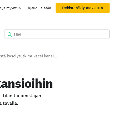
Rekisteröidy maksutta
eys myyntiin
Kirjaudu sisään
Järjestä kyselytutkimuksesi kansioihin
kansioihin
 tilan tai omistajan
 tavalla.