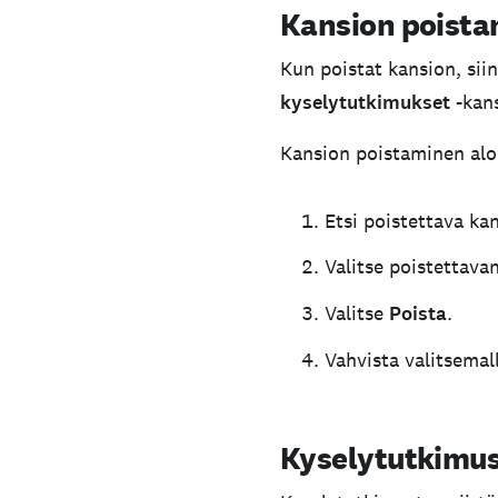
Kansion poist
Kun poistat kansion, siin
kyselytutkimukset
-kans
Kansion poistaminen aloi
Etsi poistettava ka
Valitse poistettava
Valitse
Poista
.
Vahvista valitsemal
Kyselytutkimus