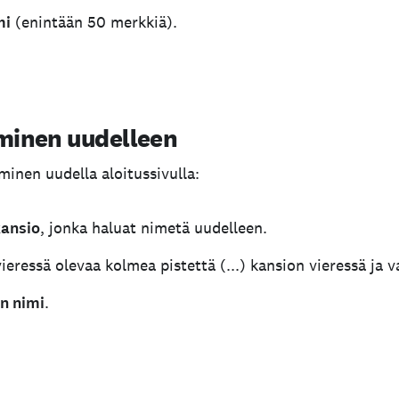
mi
(enintään 50 merkkiä).
minen uudelleen
nen uudella aloitussivulla:
ansio
, jonka haluat nimetä uudelleen.
ieressä olevaa kolmea pistettä (...) kansion vieressä ja v
n nimi
.