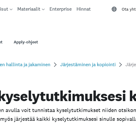
isut
Materiaalit
Enterprise
Hinnat
Ota yht
et
Apply-ohjeet
n hallinta ja jakaminen
Järjestäminen ja kopiointi
 kyselytutkimuksesi 
 avulla voit tunnistaa kyselytutkimukset niiden otsikon,
yös järjestää kaikki kyselytutkimuksesi sinulle sopivalla