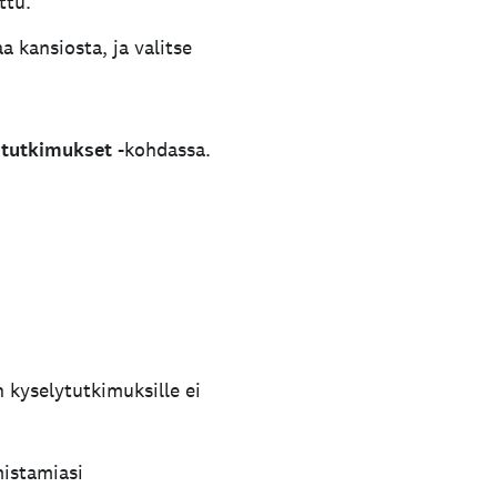
ttu.
 kansiosta, ja valitse
ytutkimukset
-kohdassa.
n kyselytutkimuksille ei
mistamiasi