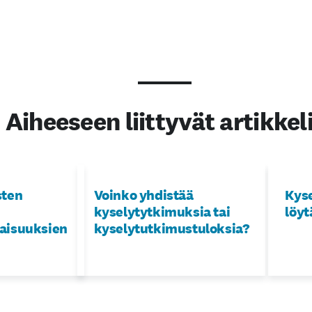
Aiheeseen liittyvät artikkel
sten
Voinko yhdistää
Kys
kyselytytkimuksia tai
löy
aisuuksien
kyselytutkimustuloksia?