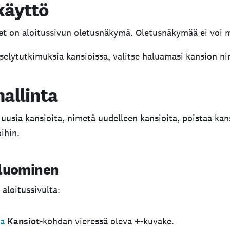
käyttö
et
on aloitussivun oletusnäkymä. Oletusnäkymää ei voi 
yselytutkimuksia kansioissa, valitse haluamasi kansion n
allinta
 uusia kansioita, nimetä uudelleen kansioita, poistaa kans
ihin.
 luominen
aloitussivulta:
ta
Kansiot
-kohdan vieressä oleva
+
-kuvake.