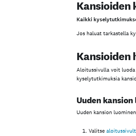
Kansioiden 
Kaikki kyselytutkimuks
Jos haluat tarkastella k
Kansioiden h
Aloitussivulla voit luoda
kyselytutkimuksia kansio
Uuden kansion
Uuden kansion luominen 
Valitse
aloitussivul