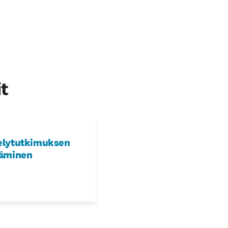
it
elytutkimuksen
täminen