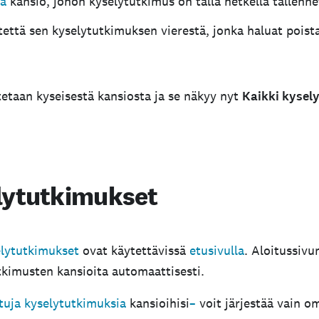
ta
kansio, johon kyselytutkimus on tällä hetkellä tallenne
että sen kyselytutkimuksen vierestä, jonka haluat poistaa
etaan kyseisestä kansiosta ja se näkyy nyt
Kaikki kysel
lytutkimukset
elytutkimukset
ovat käytettävissä
etusivulla
. Aloitussivu
tkimusten kansioita automaattisesti.
ttuja kyselytutkimuksia
kansioihisi
–
voit järjestää vain o